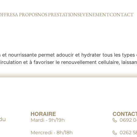
OFFRES
A PROPOS
NOS PRESTATIONS
EVENEMENT
CONTACT
et nourrissante permet adoucir et hydrater tous les types de
irculation et à favoriser le renouvellement cellulaire, laiss
HORAIRE
CONTAC
du
Mardi - 9h/19h
0692 04
Mercredi - 8h/18h
0262 5