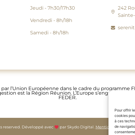
Jeudi - 7h30/17h30
242 Ro
Sainte
Vendredi - 8h/18h
sereni
Samedi - 8h/18h
ncé par l’Union Européenne dans le cadre du programme
 gestion est la Région Réunion. L’Europe s’engage à la Ré
FEDER.
Pour offrir 
cookies pour
à ces techn
de navigatio
hts reserved. Développé avec
par Skydo Digital.
Mentions légales
&
consentement