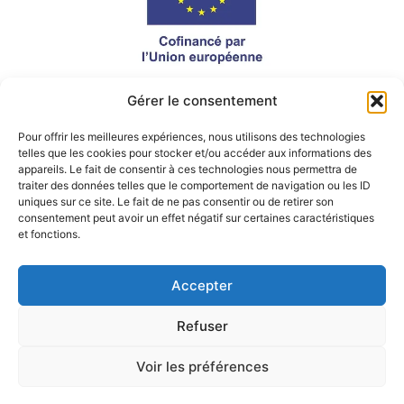
Gérer le consentement
Ce site a été financé par l’Union Européenne dans le
cadre du programme FEDER-FSE+ Réunion dont
l’Autorité de gestion est la Région Réunion. L’Europe
Pour offrir les meilleures expériences, nous utilisons des technologies
s’engage à la Réunion avec le fonds FEDER.
telles que les cookies pour stocker et/ou accéder aux informations des
appareils. Le fait de consentir à ces technologies nous permettra de
traiter des données telles que le comportement de navigation ou les ID
uniques sur ce site. Le fait de ne pas consentir ou de retirer son
consentement peut avoir un effet négatif sur certaines caractéristiques
et fonctions.
Accepter
Refuser
Voir les préférences
© Serenite By Marie All rights reserved. Développé avec
par Skydo
Digital.
Mentions légales
&
Politique de confidentialités.