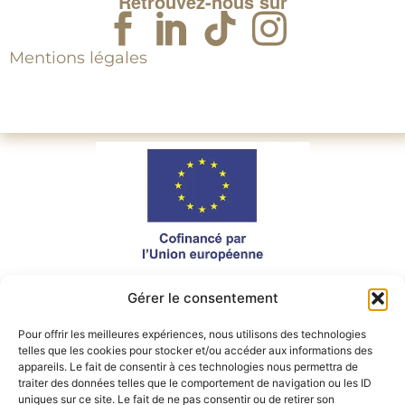
Retrouvez-nous sur
Mentions légales
Gérer le consentement
Ce site a été financé par l’Union Européenne dans le
cadre du programme FEDER-FSE+ Réunion dont
l’Autorité de gestion est la Région Réunion. L’Europe
Pour offrir les meilleures expériences, nous utilisons des technologies
s’engage à la Réunion avec le fonds FEDER.
telles que les cookies pour stocker et/ou accéder aux informations des
appareils. Le fait de consentir à ces technologies nous permettra de
traiter des données telles que le comportement de navigation ou les ID
uniques sur ce site. Le fait de ne pas consentir ou de retirer son