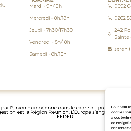
HORAIRE
CONTAC
du
Mardi - 9h/19h
0692 04
Mercredi - 8h/18h
0262 5
Jeudi - 7h30/17h30
242 Ro
Sainte
Vendredi - 8h/18h
sereni
Samedi - 8h/18h
Pour offrir 
ncé par l’Union Européenne dans le cadre du programme
 gestion est la Région Réunion. L’Europe s’engage à la Ré
cookies pour
FEDER.
à ces techn
de navigatio
consentement