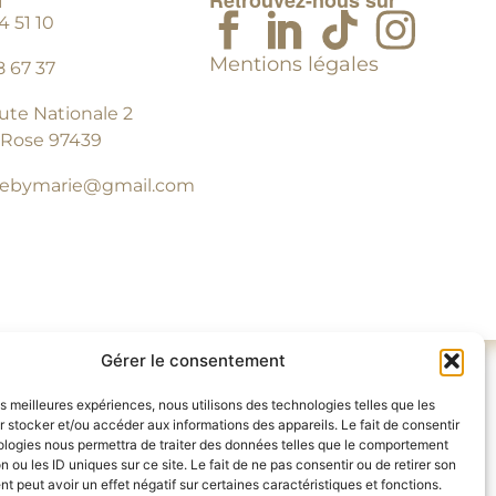
T
Retrouvez-nous sur
 51 10
Mentions légales
8 67 37
ute Nationale 2
-Rose 97439
tebymarie@gmail.com
Gérer le consentement
les meilleures expériences, nous utilisons des technologies telles que les
 FEDER-FSE+ Réunion
union avec le fonds
 stocker et/ou accéder aux informations des appareils. Le fait de consentir
ologies nous permettra de traiter des données telles que le comportement
n ou les ID uniques sur ce site. Le fait de ne pas consentir ou de retirer son
 peut avoir un effet négatif sur certaines caractéristiques et fonctions.